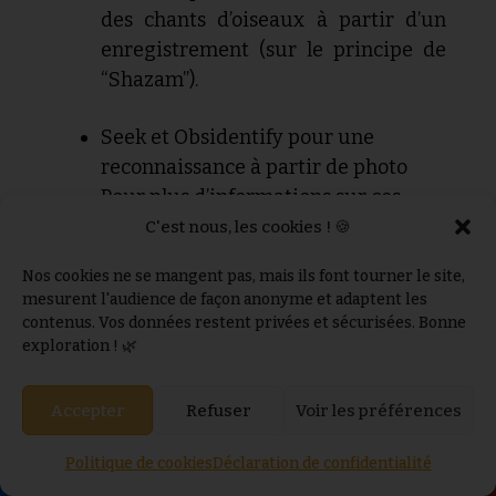
des chants d’oiseaux à partir d’un
enregistrement (sur le principe de
“Shazam”).
Seek et Obsidentify pour une
reconnaissance à partir de photo
Pour plus d’informations sur ces
applications et pour en retrouver
C'est nous, les cookies ! 🍪
d’autres, rendez-vous sur
cet article
.
Nos cookies ne se mangent pas, mais ils font tourner le site,
mesurent l'audience de façon anonyme et adaptent les
Il y a un quand même un petit mais.
Bien
contenus. Vos données restent privées et sécurisées. Bonne
exploration ! 🌿
souvent,
sur le terrain, les choses sont
un peu différentes
,
Accepter
Refuser
Voir les préférences
Soit parce que l’espèce que vous
avez appris à identifier ne ressemble
Politique de cookies
Déclaration de confidentialité
pas tout à fait à la photo que vous