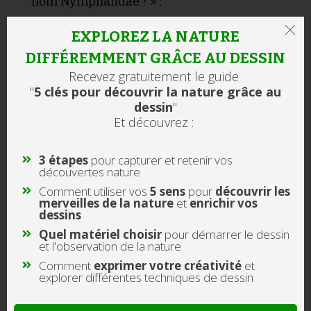
nom Nymphalidae ? » :
« Le nom « Nymphalidae » a une origine
EXPLOREZ LA NATURE
intéressante liée à la mythologie grecque :
DIFFÉREMMENT GRÂCE AU DESSIN
Recevez gratuitement le guide
Étymologie
"
5 clés pour découvrir la nature grâce au
Le terme « Nymphalidae » dérive du mot
dessin
"
Et découvrez :
grec « nymphe » (νύμφη). Dans la
mythologie grecque, les nymphes étaient
3 étapes
pour capturer et retenir vos
des divinités mineures de la nature,
découvertes nature
souvent associées aux forêts, rivières et
Comment
utiliser
vos
5 sens
pour
découvrir les
montagnes.
merveilles de la nature
et
enrichir vos
dessins
Signification
Quel
matériel choisir
pour démarrer le dessin
et l'observation de la nature
Le choix de ce nom pour cette famille de
Comment
exprimer votre créativité
et
papillons n’est pas anodin :
explorer différentes techniques de dessin
1. Il évoque la beauté et la grâce de