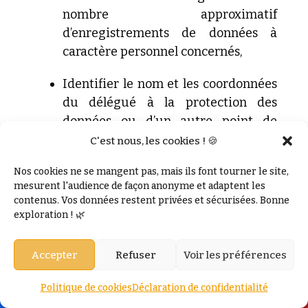
nombre approximatif
d’enregistrements de données à
caractère
personnel concernés,
Identifier
le nom et les coordonnées
du délégué à la protection des
données ou d’un autre point de
contact auprès duquel des
C'est nous, les cookies ! 🍪
informations supplémentaires
Nos cookies ne se mangent pas, mais ils font tourner le site,
peuvent être obtenues,
mesurent l'audience de façon anonyme et adaptent les
contenus. Vos données restent privées et sécurisées. Bonne
Décrire
les conséquences probables
exploration ! 🌿
de la violation de données à
caractère
personnel,
Accepter
Refuser
Voir les préférences
Décrire
les mesures prises ou que le
Politique de cookies
Déclaration de confidentialité
responsable du traitement propose