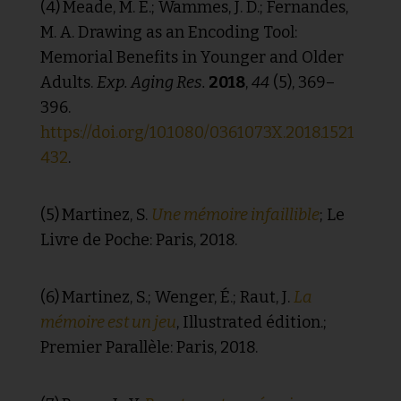
(4)
Meade, M. E.; Wammes, J. D.; Fernandes,
M. A. Drawing as an Encoding Tool:
Memorial Benefits in Younger and Older
Adults.
Exp. Aging Res.
2018
,
44
(5), 369–
396.
https://doi.org/10.1080/0361073X.2018.1521
432
.
(5)
Martinez, S.
Une mémoire infaillible
; Le
Livre de Poche: Paris, 2018.
(6)
Martinez, S.; Wenger, É.; Raut, J.
La
mémoire est un jeu
, Illustrated édition.;
Premier Parallèle: Paris, 2018.