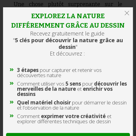
Une chose plutôt surprenante sur le
dessin :
dessiner … rendrait heureux
.
EXPLOREZ LA NATURE
Bon, peut être que vous vous dîtes que j’y
DIFFÉREMMENT GRÂCE AU DESSIN
vais un peu fort ? Si on regarde du côté de
Recevez gratuitement le guide
l’attention, c’est pourtant bien le cas.
"
5 clés pour découvrir la nature grâce au
dessin
"
D’après les auteurs d’une étude menée en
Et découvrez :
10
2016
, appuyée par le témoignage
11
courant d’artistes
,
dessiner peut
3 étapes
pour capturer et retenir vos
découvertes nature
permettre d’entrer dans un état
Comment
utiliser
vos
5 sens
pour
découvrir les
d’attention soutenue, aussi appelé
merveilles de la nature
et
enrichir vos
dessins
12
“
flow
”
ou “zone” par les athlètes.
Quel
matériel choisir
pour démarrer le dessin
et l'observation de la nature
Cet état un peu particulier et assez fragile,
Comment
exprimer votre créativité
et
que vous avez sans doute déjà rencontré,
explorer différentes techniques de dessin
se produit quand on est pleinement
absorbé par une tâche. Des personnes