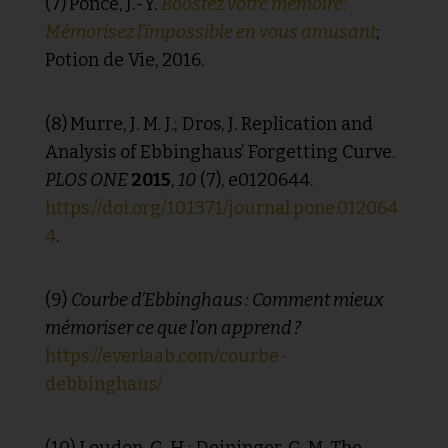
(7)
Ponce, J.-Y.
Boostez votre mémoire:
Mémorisez l’impossible en vous amusant
;
Potion de Vie, 2016.
(8)
Murre, J. M. J.; Dros, J. Replication and
Analysis of Ebbinghaus’ Forgetting Curve.
PLOS ONE
2015
,
10
(7), e0120644.
https://doi.org/10.1371/journal.pone.012064
4
.
(9)
Courbe d’Ebbinghaus : Comment mieux
mémoriser ce que l’on apprend ?
https://everlaab.com/courbe-
debbinghaus/
(10) Loudon, G. H.; Deininger, G. M. The